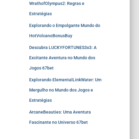
WrathofOlympus2: Regras e
Estratégias
Explorando o Empolgante Mundo do
HotVolcanoBonusBuy
Descubra LUCKYFORTUNES3x3: A
Excitante Aventura no Mundo dos
Jogos 67bet
Explorando ElementalLinkWater: Um
Mergulho no Mundo dos Jogos e
Estratégias
ArcaneBeauties: Uma Aventura
Fascinante no Universo 67bet