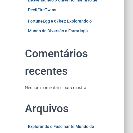
Desvendando o Universo Imersivo de
DevilFireTwins
FortuneEgg e 67bet: Explorando o
Mundo da Diversão e Estratégia
Comentários
recentes
Nenhum comentário para mostrar.
Arquivos
Explorando o Fascinante Mundo de