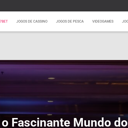
7BET
JOGOS DE CASSINO
JOGOS DE PESCA
VIDEOGAMES
JOG
 o Fascinante Mundo do