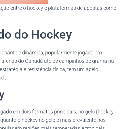
elação entre o hockey e plataformas de apostas como
do do Hockey
ionante e dinâmica, popularmente jogada em
s arenas do Canadá até os campinhos de grama na
estratégia e resistência física, tem um apelo
ade.
y
jogado em dois formatos principais: no gelo (hockey
quanto o hockey no gelo é mais prevalente nos
opular em regiões mais temperadas e tropicais.