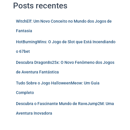
Posts recentes
WitchElf: Um Novo Conceito no Mundo dos Jogos de
Fantasia
HotBurningWins: O Jogo de Slot que Está Incendiando
o 67bet
Descubra Dragon8s25x: O Novo Fenômeno dos Jogos
de Aventura Fantástica
Tudo Sobre o Jogo HalloweenMeow: Um Guia
Completo
Descubra o Fascinante Mundo de RaveJump2M: Uma
Aventura Inovadora