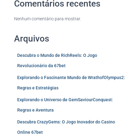
Comentários recentes
Nenhum comentário para mostrar.
Arquivos
Descubra o Mundo de RichReels: O Jogo
Revolucionário da 67bet
Explorando o Fascinante Mundo de WrathofOlympus2:
Regras e Estratégias
Explorando o Universo de GemSaviourConquest:
Regras e Aventura
Descubra CrazyGems: O Jogo Inovador do Casino
Online 67bet