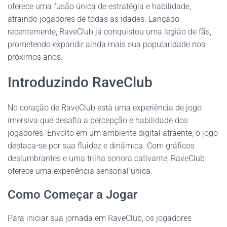
oferece uma fusão única de estratégia e habilidade,
atraindo jogadores de todas as idades. Lançado
recentemente, RaveClub já conquistou uma legião de fãs,
prometendo expandir ainda mais sua popularidade nos
próximos anos.
Introduzindo RaveClub
No coração de RaveClub está uma experiência de jogo
imersiva que desafia a percepção e habilidade dos
jogadores. Envolto em um ambiente digital atraente, o jogo
destaca-se por sua fluidez e dinâmica. Com gráficos
deslumbrantes e uma trilha sonora cativante, RaveClub
oferece uma experiência sensorial única.
Como Começar a Jogar
Para iniciar sua jornada em RaveClub, os jogadores