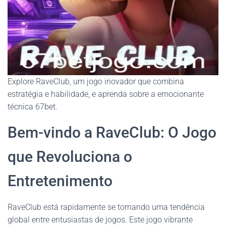
Explore RaveClub, um jogo inovador que combina
estratégia e habilidade, e aprenda sobre a emocionante
técnica 67bet.
Bem-vindo a RaveClub: O Jogo
que Revoluciona o
Entretenimento
RaveClub está rapidamente se tornando uma tendência
global entre entusiastas de jogos. Este jogo vibrante