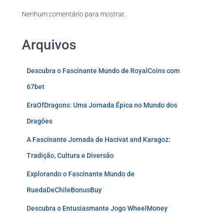
Nenhum comentário para mostrar.
Arquivos
Descubra o Fascinante Mundo de RoyalCoins com
67bet
EraOfDragons: Uma Jornada Épica no Mundo dos
Dragões
A Fascinante Jornada de Hacivat and Karagoz:
Tradição, Cultura e Diversão
Explorando o Fascinante Mundo de
RuedaDeChileBonusBuy
Descubra o Entusiasmante Jogo WheelMoney