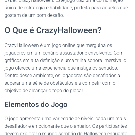
67bet: CrazyHalloween. Este jogo traz uma combinação
única de estratégia e habilidade, perfeita para aqueles que
gostam de um bom desafio.
O Que é CrazyHalloween?
CrazyHalloween é um jogo online que mergulha os
jogadores em um cenário assustador e envolvente. Com
gráficos em alta definição e uma trilha sonora imersiva, o
jogo oferece uma experiência que instiga os sentidos.
Dentro desse ambiente, os jogadores são desafiados a
superar uma série de obstáculos e a competir com o
objetivo de alcançar o topo do placar.
Elementos do Jogo
O jogo apresenta uma variedade de níveis, cada um mais
desafiador e emocionante que o anterior. Os participantes
devem explorar o mundo sombrio do Halloween enquanto