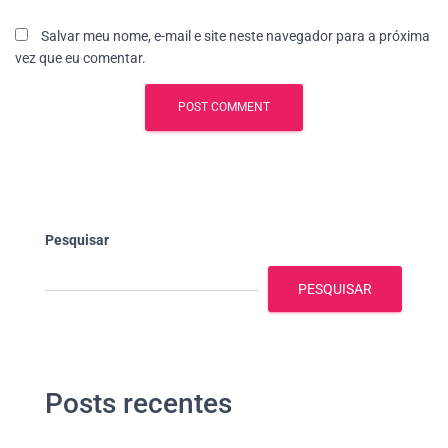
Salvar meu nome, e-mail e site neste navegador para a próxima
vez que eu comentar.
Pesquisar
PESQUISAR
Posts recentes