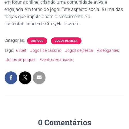
em fóruns online, criando uma comunidade ativa e
engajada em torno do jogo. Este aspecto social é uma das
forças que impulsionam o crescimento e a
sustentabilidade de CrazyHalloween.
Categorias:
ARTIGOS
JOGOS DE MESA
Tags:
67bet
Jogos de cassino
Jogos de pesca
Videogames
Jogos de pôquer
Eventos exclusivos
0 Comentários