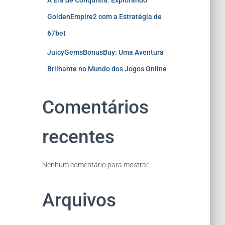
A Era de Conquista: Explorando
GoldenEmpire2 com a Estratégia de
67bet
JuicyGemsBonusBuy: Uma Aventura
Brilhante no Mundo dos Jogos Online
Comentários
recentes
Nenhum comentário para mostrar.
Arquivos