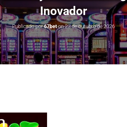
Inovador
Publicado por
67bet
on
23 de outubro de 2026