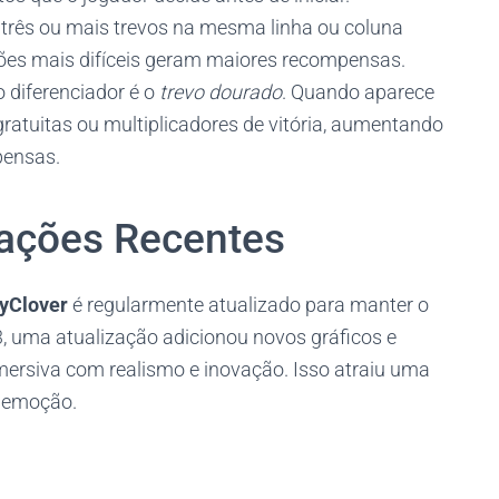
rês ou mais trevos na mesma linha ou coluna
ões mais difíceis geram maiores recompensas.
diferenciador é o
trevo dourado
. Quando aparece
gratuitas ou multiplicadores de vitória, aumentando
pensas.
zações Recentes
yClover
é regularmente atualizado para manter o
3, uma atualização adicionou novos gráficos e
mersiva com realismo e inovação. Isso atraiu uma
 emoção.