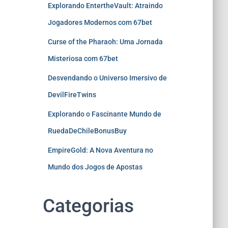
Explorando EntertheVault: Atraindo
Jogadores Modernos com 67bet
Curse of the Pharaoh: Uma Jornada
Misteriosa com 67bet
Desvendando o Universo Imersivo de
DevilFireTwins
Explorando o Fascinante Mundo de
RuedaDeChileBonusBuy
EmpireGold: A Nova Aventura no
Mundo dos Jogos de Apostas
Categorias