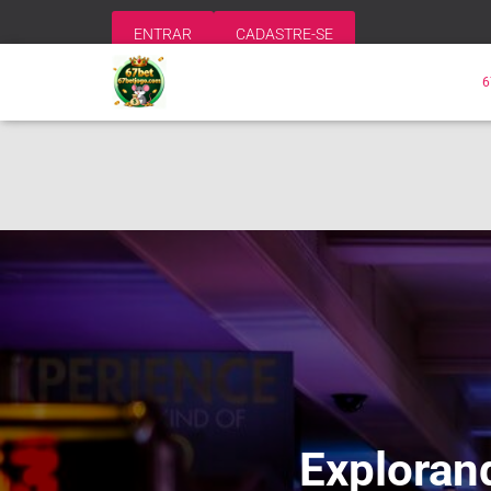
ENTRAR
CADASTRE-SE
6
Exploran