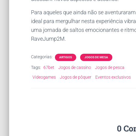
Para aqueles que ainda não se aventurar
ideal para mergulhar nesta experiência vibra
uma jornada de saltos emocionantes e ritmo
RaveJump2M.
Categorias:
ARTIGOS
JOGOS DE MESA
Tags:
67bet
Jogos de cassino
Jogos de pesca
Videogames
Jogos de pôquer
Eventos exclusivos
0 Co