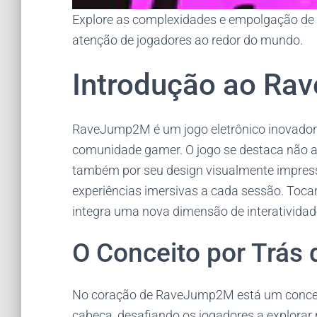
Explore as complexidades e empolgação de
atenção de jogadores ao redor do mundo.
Introdução ao R
RaveJump2M é um jogo eletrônico inovador 
comunidade gamer. O jogo se destaca não a
também por seu design visualmente impress
experiências imersivas a cada sessão. To
integra uma nova dimensão de interatividad
O Conceito por Trá
No coração de RaveJump2M está um conceit
cabeça, desafiando os jogadores a explora