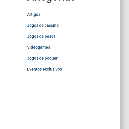
Artigos
Jogos de cassino
Jogos de pesca
Videogames
Jogos de pôquer
Eventos exclusivos