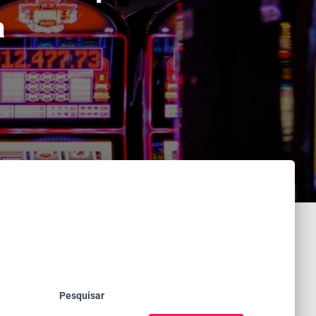
a
Pesquisar