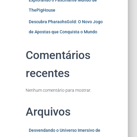
Explorando o Fascinante Mundo de
ThePigHouse
Descubra PharaohsGold: O Novo Jogo
de Apostas que Conquista o Mundo
Comentários
recentes
Nenhum comentário para mostrar.
Arquivos
Desvendando o Universo Imersivo de