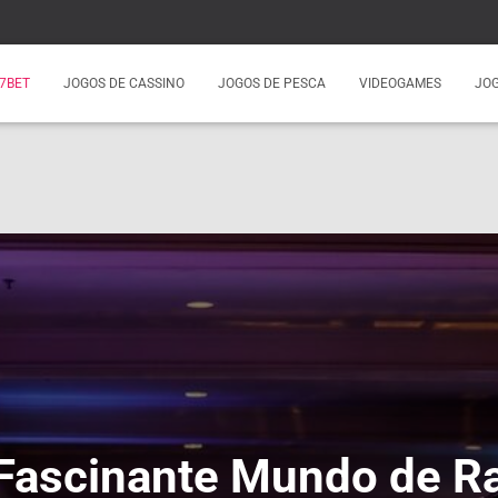
7BET
JOGOS DE CASSINO
JOGOS DE PESCA
VIDEOGAMES
JOG
 Fascinante Mundo de 