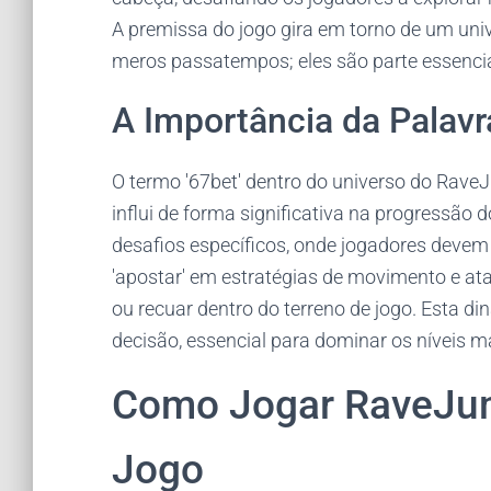
A premissa do jogo gira em torno de um univ
meros passatempos; eles são parte essencia
A Importância da Palavr
O termo '67bet' dentro do universo do Rav
influi de forma significativa na progressão 
desafios específicos, onde jogadores devem 
'apostar' em estratégias de movimento e at
ou recuar dentro do terreno de jogo. Esta d
decisão, essencial para dominar os nívei
Como Jogar RaveJu
Jogo