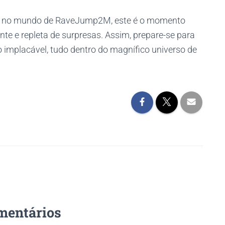
am no mundo de RaveJump2M, este é o momento
nte e repleta de surpresas. Assim, prepare-se para
 implacável, tudo dentro do magnífico universo de
mentários