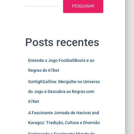
PESQUISAR
Posts recentes
Entenda o Jogo FootballBoots e as
Regras do 67bet
GoHighGallina: Mergulhe no Universo
do Jogo e Descubra as Regras com
67bet
A Fascinante Jornada de Hacivat and
Karagoz: Tradição, Cultura e Diversão