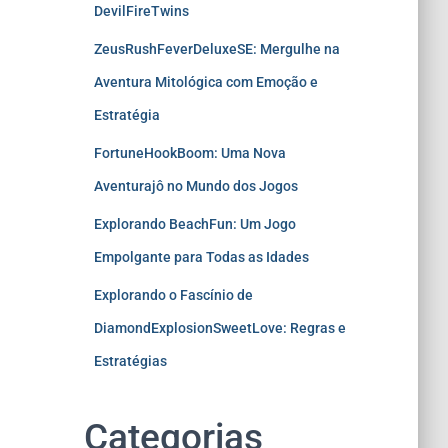
DevilFireTwins
ZeusRushFeverDeluxeSE: Mergulhe na
Aventura Mitológica com Emoção e
Estratégia
FortuneHookBoom: Uma Nova
Aventurajô no Mundo dos Jogos
Explorando BeachFun: Um Jogo
Empolgante para Todas as Idades
Explorando o Fascínio de
DiamondExplosionSweetLove: Regras e
Estratégias
Categorias