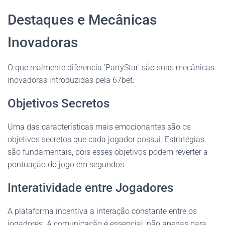
Destaques e Mecânicas
Inovadoras
O que realmente diferencia 'PartyStar' são suas mecânicas
inovadoras introduzidas pela 67bet:
Objetivos Secretos
Uma das características mais emocionantes são os
objetivos secretos que cada jogador possui. Estratégias
são fundamentais, pois esses objetivos podem reverter a
pontuação do jogo em segundos.
Interatividade entre Jogadores
A plataforma incentiva a interação constante entre os
jogadores. A comunicação é essencial, não apenas para