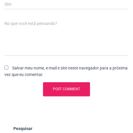
Site
No que você está pensando?
Salvar meu nome, e-mail e site neste navegador para a próxima
vez que eu comentar.
Pesquisar