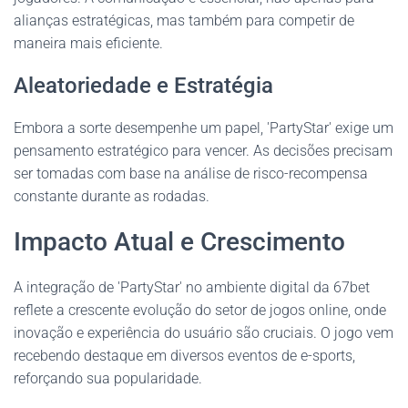
alianças estratégicas, mas também para competir de
maneira mais eficiente.
Aleatoriedade e Estratégia
Embora a sorte desempenhe um papel, 'PartyStar' exige um
pensamento estratégico para vencer. As decisões precisam
ser tomadas com base na análise de risco-recompensa
constante durante as rodadas.
Impacto Atual e Crescimento
A integração de 'PartyStar' no ambiente digital da 67bet
reflete a crescente evolução do setor de jogos online, onde
inovação e experiência do usuário são cruciais. O jogo vem
recebendo destaque em diversos eventos de e-sports,
reforçando sua popularidade.