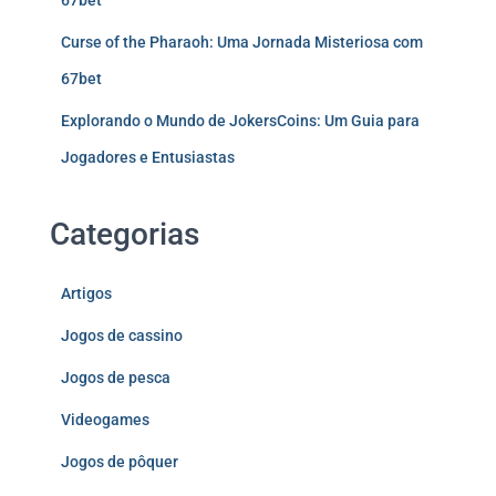
67bet
Curse of the Pharaoh: Uma Jornada Misteriosa com
67bet
Explorando o Mundo de JokersCoins: Um Guia para
Jogadores e Entusiastas
Categorias
Artigos
Jogos de cassino
Jogos de pesca
Videogames
Jogos de pôquer