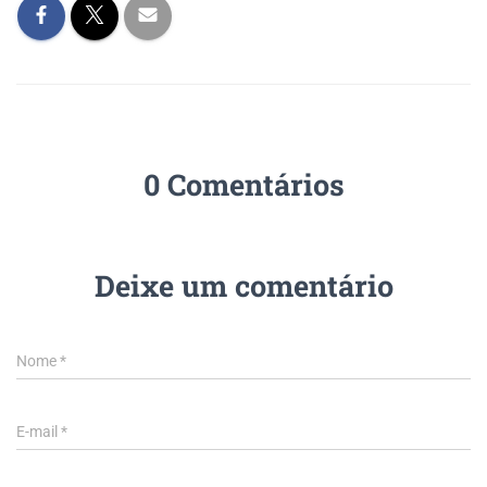
0 Comentários
Deixe um comentário
Nome
*
E-mail
*