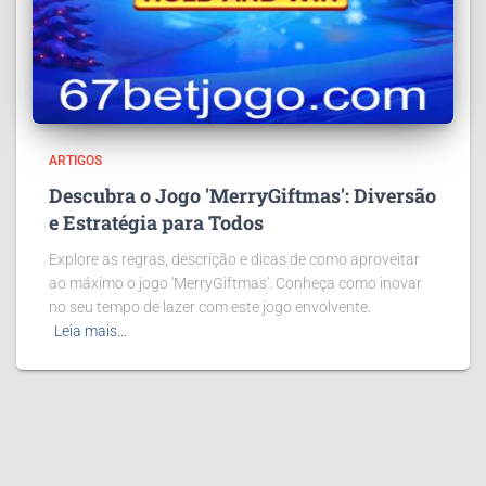
ARTIGOS
Descubra o Jogo 'MerryGiftmas': Diversão
e Estratégia para Todos
Explore as regras, descrição e dicas de como aproveitar
ao máximo o jogo 'MerryGiftmas'. Conheça como inovar
no seu tempo de lazer com este jogo envolvente.
Leia mais…