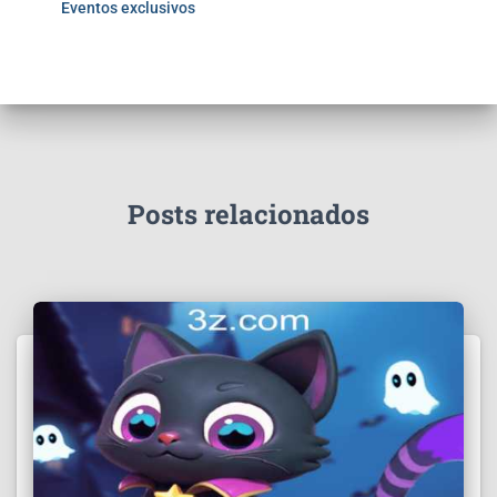
Eventos exclusivos
Posts relacionados