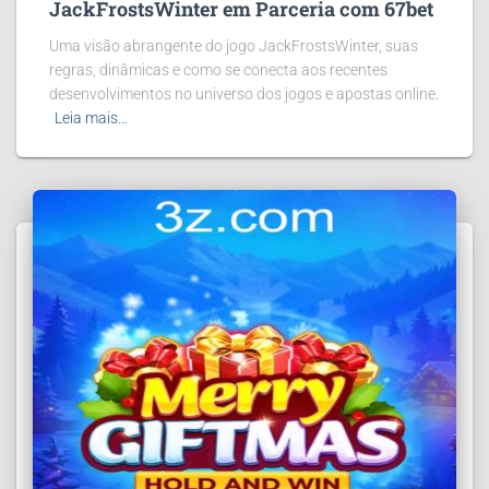
JackFrostsWinter em Parceria com 67bet
Uma visão abrangente do jogo JackFrostsWinter, suas
regras, dinâmicas e como se conecta aos recentes
desenvolvimentos no universo dos jogos e apostas online.
Leia mais…