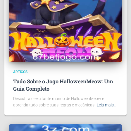
ARTIGOS
Tudo Sobre o Jogo HalloweenMeow: Um
Guia Completo
Descubra o excitante mundo de HalloweenMeow e
aprenda tudo sobre suas regras e mecânicas.
Leia mais…