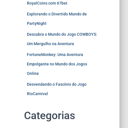
RoyalCoins com 67bet
Explorando o Divertido Mundo de
PartyNight
Descubra o Mundo do Jogo COWBOYS:
Um Mergulho na Aventura
FortuneMonkey: Uma Aventura
Empolgante no Mundo dos Jogos
Online
Desvendando o Fascínio do Jogo
RioCarnival
Categorias