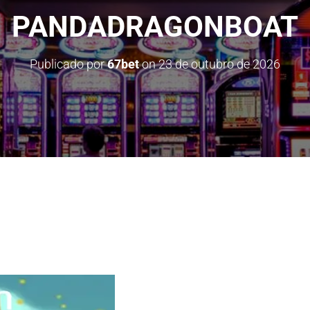
PANDADRAGONBOAT
Publicado por
67bet
on
23 de outubro de 2026