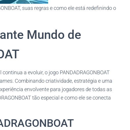
BOAT, suas regras e como ele está redefinindo o
nante Mundo de
OAT
al continua a evoluir, o jogo PANDADRAGONBOAT
mes. Combinando criatividade, estratégia e uma
 experiência envolvente para jogadores de todas as
DRAGONBOAT tão especial e como ele se conecta
NDADRAGONBOAT