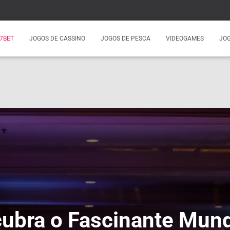
7BET
JOGOS DE CASSINO
JOGOS DE PESCA
VIDEOGAMES
JOG
ubra o Fascinante Mun