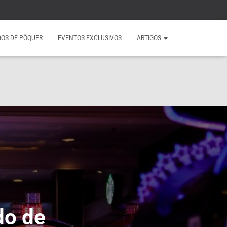
OS DE PÔQUER
EVENTOS EXCLUSIVOS
ARTIGOS
do de