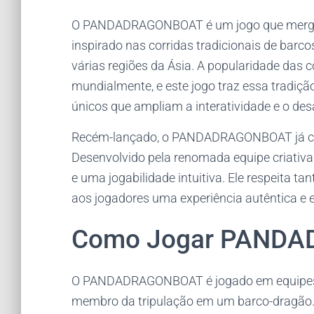
O PANDADRAGONBOAT é um jogo que mergulh
inspirado nas corridas tradicionais de barc
várias regiões da Ásia. A popularidade das 
mundialmente, e este jogo traz essa tradiçã
únicos que ampliam a interatividade e o desa
Recém-lançado, o PANDADRAGONBOAT já con
Desenvolvido pela renomada equipe criativa 
e uma jogabilidade intuitiva. Ele respeita t
aos jogadores uma experiência autêntica e
Como Jogar PAND
O PANDADRAGONBOAT é jogado em equipes,
membro da tripulação em um barco-dragão. O