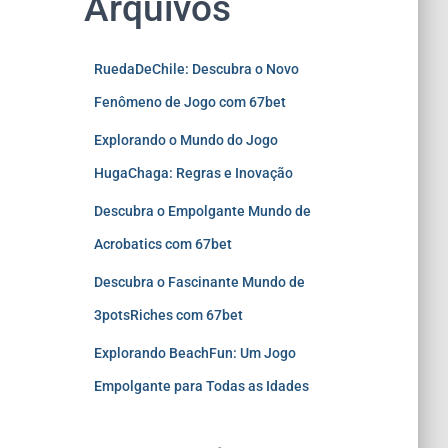
Arquivos
RuedaDeChile: Descubra o Novo
Fenômeno de Jogo com 67bet
Explorando o Mundo do Jogo
HugaChaga: Regras e Inovação
Descubra o Empolgante Mundo de
Acrobatics com 67bet
Descubra o Fascinante Mundo de
3potsRiches com 67bet
Explorando BeachFun: Um Jogo
Empolgante para Todas as Idades