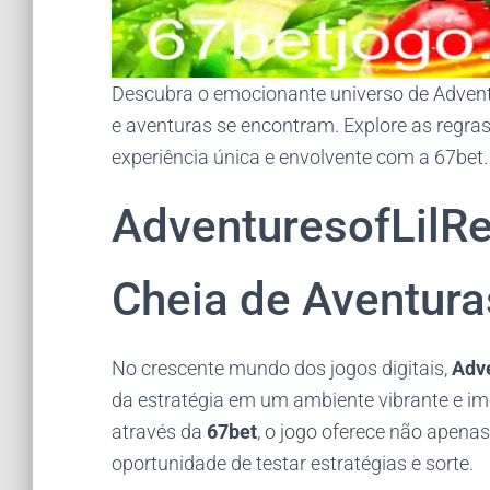
Descubra o emocionante universo de Advent
e aventuras se encontram. Explore as regr
experiência única e envolvente com a 67bet.
AdventuresofLilR
Cheia de Aventura
No crescente mundo dos jogos digitais,
Adv
da estratégia em um ambiente vibrante e im
através da
67bet
, o jogo oferece não apen
oportunidade de testar estratégias e sorte.