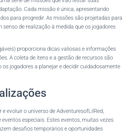
uma série de missões que irão testar suas
daptação. Cada missão é única, apresentando
ados para progredir. As missões são projetadas para
 um senso de realização à medida que os jogadores
áveis) proporciona dicas valiosas e informações
es. A coleta de itens e a gestão de recursos são
 os jogadores a planejar e decidir cuidadosamente
alizações
 e evoluir o universo de AdventuresofLilRed,
eventos especiais. Estes eventos, muitas vezes
duzem desafios temporários e oportunidades