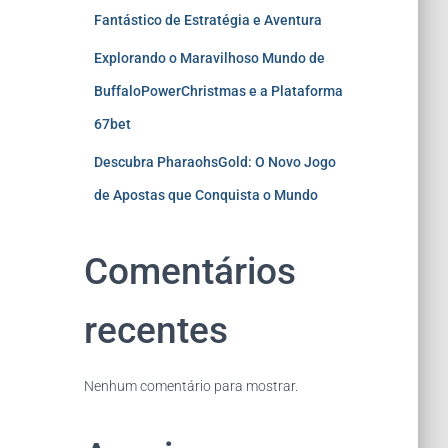
Fantástico de Estratégia e Aventura
Explorando o Maravilhoso Mundo de
BuffaloPowerChristmas e a Plataforma
67bet
Descubra PharaohsGold: O Novo Jogo
de Apostas que Conquista o Mundo
Comentários
recentes
Nenhum comentário para mostrar.