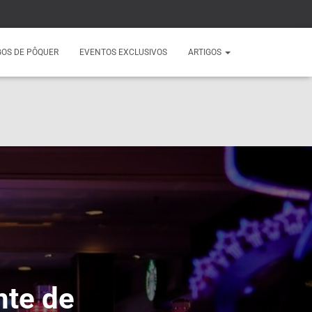
OS DE PÔQUER
EVENTOS EXCLUSIVOS
ARTIGOS
nte de