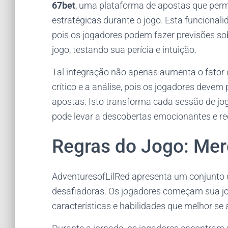
67bet
, uma plataforma de apostas que per
estratégicas durante o jogo. Esta funciona
pois os jogadores podem fazer previsões sob
jogo, testando sua perícia e intuição.
Tal integração não apenas aumenta o fator
crítico e a análise, pois os jogadores deve
apostas. Isto transforma cada sessão de jo
pode levar a descobertas emocionantes e 
Regras do Jogo: Mer
AdventuresofLilRed apresenta um conjunto 
desafiadoras. Os jogadores começam sua jor
características e habilidades que melhor se 