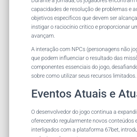
Durante a jornada, os jogadores encontram 
capacidades de resolução de problemas e a
objetivos específicos que devem ser alcanç
instigar o raciocínio crítico e proporcionar
avançam.
A interação com NPCs (personagens não jog
que podem influenciar o resultado das missõ
componentes essenciais do jogo, desafiando
sobre como utilizar seus recursos limitados.
Eventos Atuais e Atu
O desenvolvedor do jogo continua a expandir
oferecendo regularmente novos conteúdos e 
interligados com a plataforma 67bet, intro