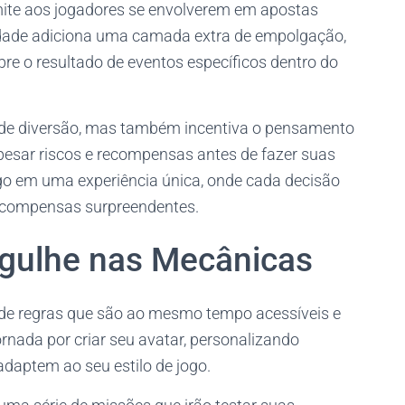
mite aos jogadores se envolverem em apostas
lidade adiciona uma camada extra de empolgação,
re o resultado de eventos específicos dentro do
 de diversão, mas também incentiva o pensamento
m pesar riscos e recompensas antes de fazer suas
go em uma experiência única, onde cada decisão
recompensas surpreendentes.
gulhe nas Mecânicas
de regras que são ao mesmo tempo acessíveis e
nada por criar seu avatar, personalizando
adaptem ao seu estilo de jogo.