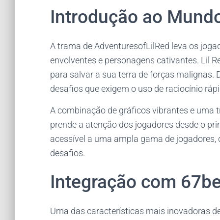
Introdução ao Mundo
A trama de AdventuresofLilRed leva os joga
envolventes e personagens cativantes. Lil 
para salvar a sua terra de forças malignas.
desafios que exigem o uso de raciocínio ráp
A combinação de gráficos vibrantes e uma t
prende a atenção dos jogadores desde o pri
acessível a uma ampla gama de jogadores, 
desafios.
Integração com 67bet
Uma das características mais inovadoras de