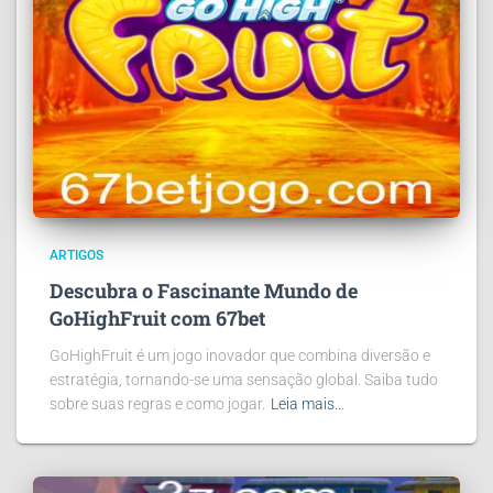
ARTIGOS
Descubra o Fascinante Mundo de
GoHighFruit com 67bet
GoHighFruit é um jogo inovador que combina diversão e
estratégia, tornando-se uma sensação global. Saiba tudo
sobre suas regras e como jogar.
Leia mais…