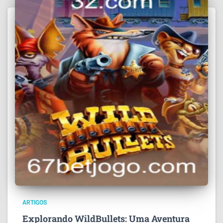
ARTIGOS
Explorando WildBullets: Uma Aventura