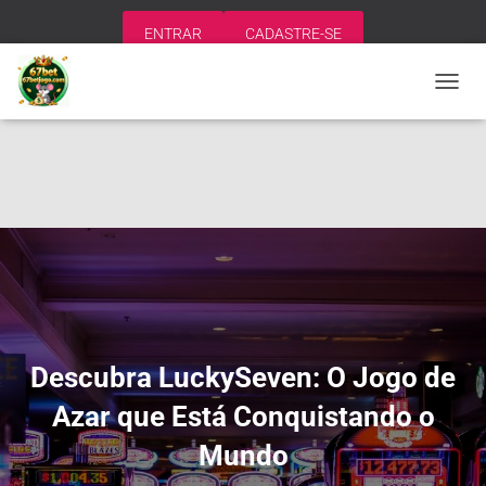
ENTRAR
CADASTRE-SE
A
L
T
E
R
N
A
R
N
A
V
E
G
A
Descubra LuckySeven: O Jogo de
Ç
Ã
Azar que Está Conquistando o
O
Mundo