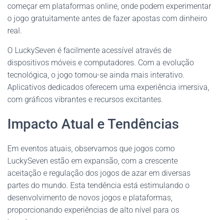
começar em plataformas online, onde podem experimentar
o jogo gratuitamente antes de fazer apostas com dinheiro
real.
O LuckySeven é facilmente acessível através de
dispositivos móveis e computadores. Com a evolução
tecnológica, o jogo tornou-se ainda mais interativo.
Aplicativos dedicados oferecem uma experiência imersiva,
com gráficos vibrantes e recursos excitantes.
Impacto Atual e Tendências
Em eventos atuais, observamos que jogos como
LuckySeven estão em expansão, com a crescente
aceitação e regulação dos jogos de azar em diversas
partes do mundo. Esta tendência está estimulando o
desenvolvimento de novos jogos e plataformas,
proporcionando experiências de alto nível para os