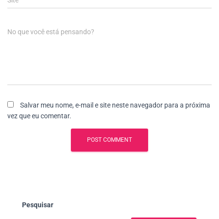
Site
No que você está pensando?
Salvar meu nome, e-mail e site neste navegador para a próxima
vez que eu comentar.
Pesquisar