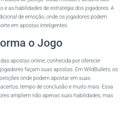
o e as habilidades de estratégia dos jogadores. A
dicional de emoção, onde os jogadores podem
sorte em apostas inteligentes.
forma o Jogo
as apostas online, conhecida por oferecer
 jogadores façam suas apostas. Em WildBullets, os
mpetições onde podem apostar em suas
acertos, tempo de conclusão e muito mais. Essa
dores ampliem não apenas suas habilidades, mas