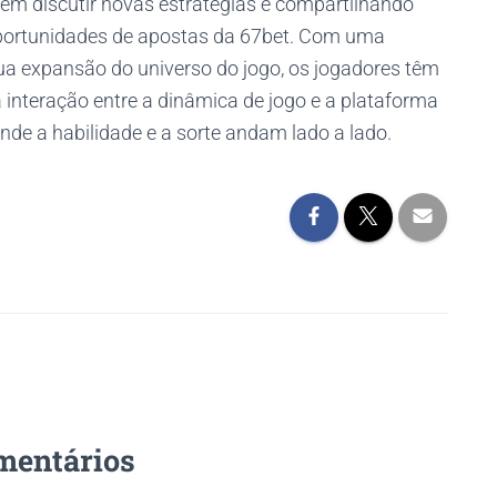
 em discutir novas estratégias e compartilhando
oportunidades de apostas da 67bet. Com uma
ua expansão do universo do jogo, os jogadores têm
 interação entre a dinâmica de jogo e a plataforma
nde a habilidade e a sorte andam lado a lado.
mentários