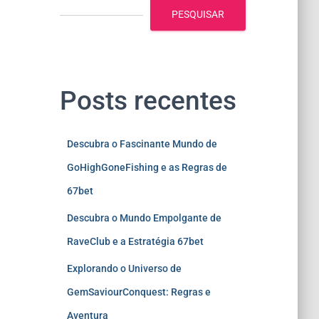
PESQUISAR
Posts recentes
Descubra o Fascinante Mundo de
GoHighGoneFishing e as Regras de
67bet
Descubra o Mundo Empolgante de
RaveClub e a Estratégia 67bet
Explorando o Universo de
GemSaviourConquest: Regras e
Aventura