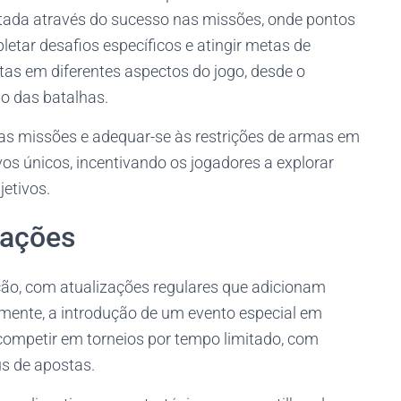
stada através do sucesso nas missões, onde pontos
etar desafios específicos e atingir metas de
as em diferentes aspectos do jogo, desde o
o das batalhas.
das missões e adequar-se às restrições de armas em
vos únicos, incentivando os jogadores a explorar
jetivos.
zações
ção, com atualizações regulares que adicionam
mente, a introdução de um evento especial em
competir em torneios por tempo limitado, com
s de apostas.